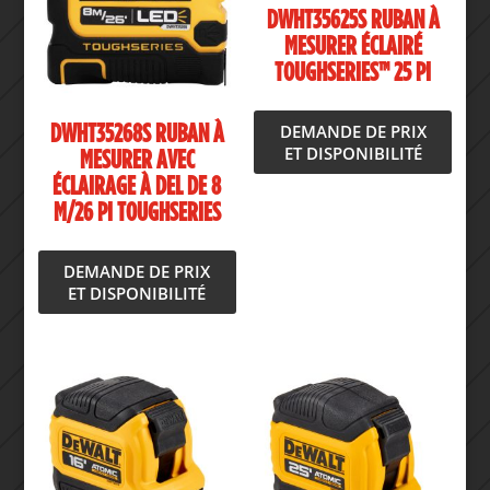
DWHT35625S RUBAN À
MESURER ÉCLAIRÉ
TOUGHSERIES™ 25 PI
DEMANDE DE PRIX
DWHT35268S RUBAN À
ET DISPONIBILITÉ
MESURER AVEC
ÉCLAIRAGE À DEL DE 8
M/26 PI TOUGHSERIES
DEMANDE DE PRIX
ET DISPONIBILITÉ