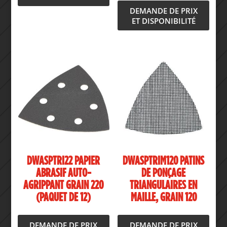
DEMANDE DE PRIX
ET DISPONIBILITÉ
DWASPTRI22 PAPIER
DWASPTRIM120 PATINS
ABRASIF AUTO-
DE PONÇAGE
AGRIPPANT GRAIN 220
TRIANGULAIRES EN
(PAQUET DE 12)
MAILLE, GRAIN 120
DEMANDE DE PRIX
DEMANDE DE PRIX