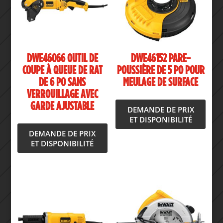
DWE46066 OUTIL DE
DWE46152 PARE-
COUPE À QUEUE DE RAT
POUSSIÈRE DE 5 PO POUR
DE 6 PO SANS
MEULAGE DE SURFACE
VERROUILLAGE AVEC
GARDE AJUSTABLE
DEMANDE DE PRIX
ET DISPONIBILITÉ
DEMANDE DE PRIX
ET DISPONIBILITÉ