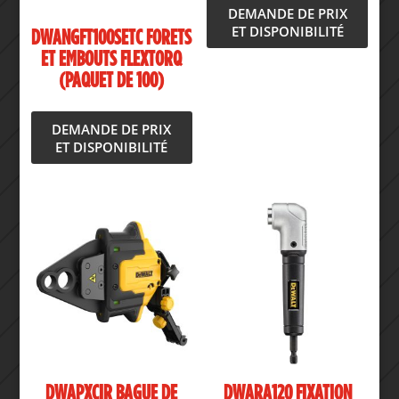
DEMANDE DE PRIX
ET DISPONIBILITÉ
DWANGFT100SETC FORETS
ET EMBOUTS FLEXTORQ
(PAQUET DE 100)
DEMANDE DE PRIX
ET DISPONIBILITÉ
DWAPXCIR BAGUE DE
DWARA120 FIXATION