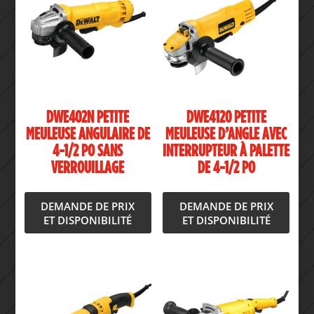
DWE402N PETITE
DWE4120 PETITE
MEULEUSE ANGULAIRE DE
MEULEUSE D’ANGLE AVEC
4-1/2 PO SANS
INTERRUPTEUR À PALETTE
VERROUILLAGE
DE 4-1/2 PO
DEMANDE DE PRIX
DEMANDE DE PRIX
ET DISPONIBILITÉ
ET DISPONIBILITÉ