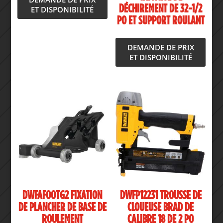
DÉCHIREMENT DE 32-1/2
ET DISPONIBILITÉ
PO ET SUPPORT ROULANT
DEMANDE DE PRIX
ET DISPONIBILITÉ
DWFAFOOTG2 FIXATION
DWFP12231 TROUSSE DE
DE PLANCHER DE BASE DE
CLOUEUSE BRAD DE
ROULEMENT
CALIBRE 18 DE 2 PO