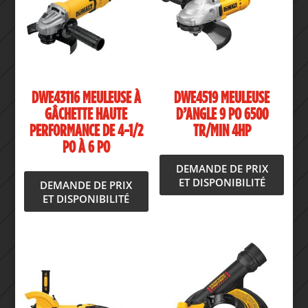
DWE43116 MEULEUSE À
DWE4519 MEULEUSE
GÂCHETTE HAUTE
D’ANGLE 9 PO 6500
PERFORMANCE DE 4-1/2
TR/MIN 4HP
PO À 6 PO
DEMANDE DE PRIX
ET DISPONIBILITÉ
DEMANDE DE PRIX
ET DISPONIBILITÉ