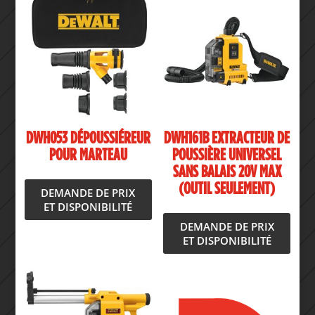
DWH053 DÉPOUSSIÉREUR
DWH161B EXTRACTEUR DE
POUR MARTEAU
POUSSIÈRE UNIVERSEL
SANS BALAIS 20V MAX
(OUTIL SEULEMENT)
DEMANDE DE PRIX
ET DISPONIBILITÉ
DEMANDE DE PRIX
ET DISPONIBILITÉ