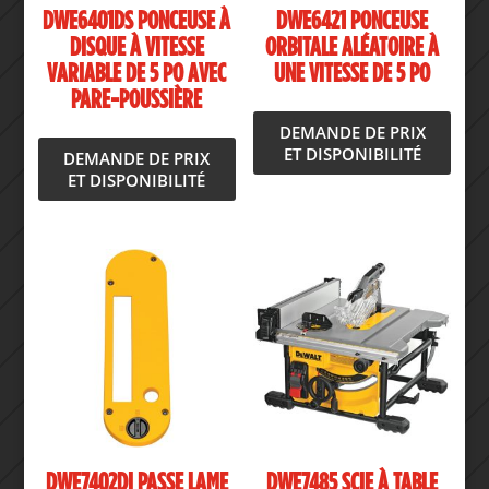
DWE6401DS PONCEUSE À
DWE6421 PONCEUSE
DISQUE À VITESSE
ORBITALE ALÉATOIRE À
VARIABLE DE 5 PO AVEC
UNE VITESSE DE 5 PO
PARE-POUSSIÈRE
DEMANDE DE PRIX
ET DISPONIBILITÉ
DEMANDE DE PRIX
ET DISPONIBILITÉ
DWE7402DI PASSE LAME
DWE7485 SCIE À TABLE