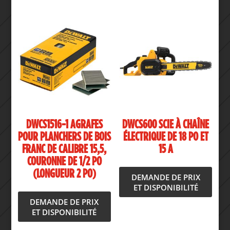
DWCS1516-1 AGRAFES
DWCS600 SCIE À CHAÎNE
POUR PLANCHERS DE BOIS
ÉLECTRIQUE DE 18 PO ET
FRANC DE CALIBRE 15,5,
15 A
COURONNE DE 1/2 PO
(LONGUEUR 2 PO)
DEMANDE DE PRIX
ET DISPONIBILITÉ
DEMANDE DE PRIX
ET DISPONIBILITÉ