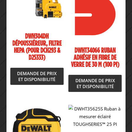
DWH304DH
DÉPOUSSIÉREUR, FILTRE
HEPA (POUR DCH293 &
DWHT34066 RUBAN
D25333)
ADHÉSIF EN FIBRE DE
VERRE DE 30 M (100 PI)
DEMANDE DE PRIX
ET DISPONIBILITÉ
DEMANDE DE PRIX
ET DISPONIBILITÉ