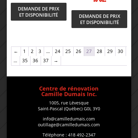
DEMANDE DE PRIX
ET DISPONIBILITÉ
DEMANDE DE PRIX
ET DISPONIBILITÉ
←
1
2
3
…
24
25
26
27
28
29
30
…
35
36
37
→
Centre de rénovation
Camille Dumais Inc.
1005, rue Lévesque
Saint-Pascal (Québec) G0L 3Y0
info@camilledumais.com
outillage@camilledumais.com
Téléphone : 418 492-2347