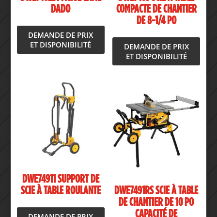
DADO
COMPACTE DE CHANTIER
DE 8-1/4 PO
DEMANDE DE PRIX
ET DISPONIBILITÉ
DEMANDE DE PRIX
ET DISPONIBILITÉ
DWE74911 SUPPORT DE
SCIE À TABLE ROULANTE
DWE7491RS SCIE À TABLE
DE CHANTIER DE 10 PO
CAPACITÉ DE
DEMANDE DE PRIX