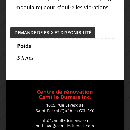
modulaire) pour réduire les vibrations
DEMANDE DE PRIX ET DISPONIBILITÉ
Poids
5 livres
Centre de rénovation
Camille Dumais Inc.
1005, rue Lévesque
Saint-Pascal (Québec) G0L 3Y0
info@camilledumais.com
outillage@camilledumais.com