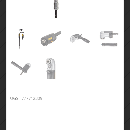
UGS :
777712309