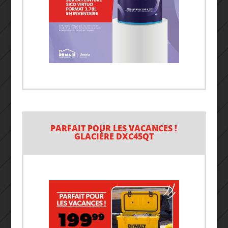
PARFAIT POUR LES VACANCES !
GLACIÈRE DXC45QT