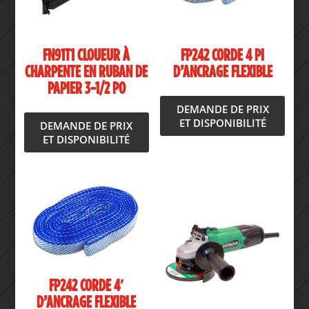
FN91T1 CLOUEUR À
FP242 CORDE 4 PI
CHARPENTE EN RUBAN DE
D’ANCRAGE FLEXIBLE
PAPIER 3-1/2 PO
DEMANDE DE PRIX
ET DISPONIBILITÉ
DEMANDE DE PRIX
ET DISPONIBILITÉ
FP242 CORDE 4′
D’ANCRAGE FLEXIBLE