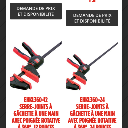
DEMANDE DE PRIX
ET DISPONIBILITÉ
DEMANDE DE PRIX
ET DISPONIBILITÉ
EHKL360-12
EHKL360-24
SERRE‑JOINTS À
SERRE‑JOINTS À
GÂCHETTE À UNE MAIN
GÂCHETTE À UNE MAIN
AVEC POIGNÉE ROTATIVE
AVEC POIGNÉE ROTATIVE
À 360°, 12 POUCES
À 360°, 24 POUCES