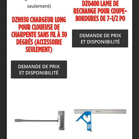
DZO400 LAME DE
RECHANGE POUR COUPE-
BORDURES DE 7-1/2 PO
DZN930 CHARGEUR LONG
POUR CLOUEUSE DE
CHARPENTE SANS FIL À 30
DEMANDE DE PRIX
ET DISPONIBILITÉ
DEGRÉS (ACCESSOIRE
SEULEMENT)
DEMANDE DE PRIX
ET DISPONIBILITÉ