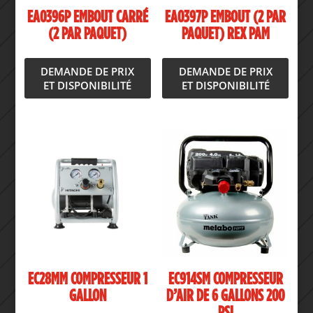
EA0396P EMBOUT CARRÉ
EA0397P EMBOUT (2 PAR
(2 PAR PAQUET)
PAQUET) REX PAM
DEMANDE DE PRIX
DEMANDE DE PRIX
ET DISPONIBILITÉ
ET DISPONIBILITÉ
EC28MM COMPRESSEUR 1
EC914SM COMPRESSEUR
GALLON
D’AIR DE 6 GALLONS 200
PSI