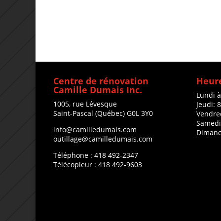
Centre de rénovation
Heure
Camille Dumais Inc.
Lundi 
1005, rue Lévesque
Jeudi: 
Saint-Pascal (Québec) G0L 3Y0
Vendre
Samedi
info@camilledumais.com
Dimanc
outillage@camilledumais.com
Téléphone : 418 492-2347
Télécopieur : 418 492-9603