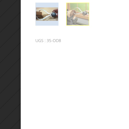
UGS :
35-OD8