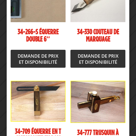
34-266-S ÉQUERRE
34-330 COUTEAU DE
DOUBLE 6″
MARQUAGE
DEMANDE DE PRIX
DEMANDE DE PRIX
ET DISPONIBILITÉ
ET DISPONIBILITÉ
34-709 ÉQUERRE EN T
34-777 TRUSQUIN À