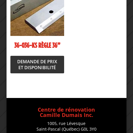
36-036-KS RÈGLE 36”
DEMANDE DE PRIX
ET DISPONIBILITÉ
Centre de rénovation
Camille Dumais Inc.
1005, rue Lévesque
Saint-Pascal (Québec) G0L 3Y0