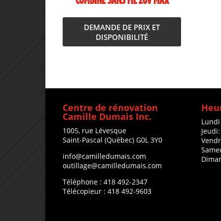
COMBINÉ SANS FIL 20V MAX
DEMANDE DE PRIX ET
DISPONIBILITÉ
Centre de rénovation
Heur
Camille Dumais Inc.
Lundi
1005, rue Lévesque
Jeudi
Saint-Pascal (Québec) G0L 3Y0
Vendr
Samed
info@camilledumais.com
Diman
outillage@camilledumais.com
Téléphone : 418 492-2347
Télécopieur : 418 492-9603