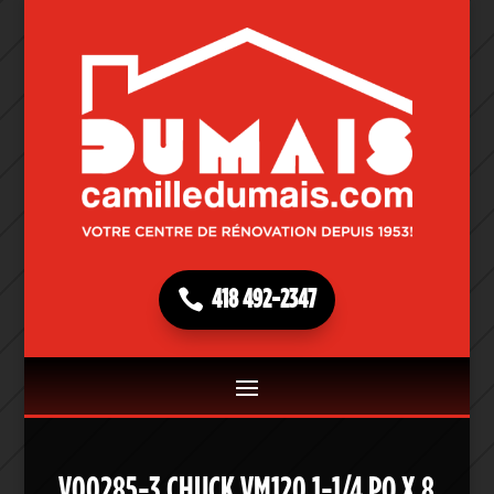
418 492-2347
V00285-3 CHUCK VM120 1-1/4 PO X 8