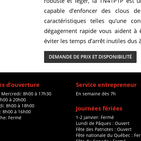
robuste et léger, la TN41P1P est u
capable d’enfoncer des clous de
caractéristiques telles qu’une c
dégagement rapide vous aident à êt
éviter les temps d’arrêt inutiles dus
DEMANDE DE PRIX ET DISPONIBILITÉ
s d’ouverture
Service entrepreneur
à Mercredi: 8h00 à 17h30
En semaine dès 7h
8h00 à 20h00
di: 8h00 à 18h00
Journées fériées
: 8h00 à 16h00
1-2 janvier: Fermé
he: Fermé
Lundi de Pâques : Ouvert
Fête des Patriotes : Ouvert
Fête nationale du Québec : Fe