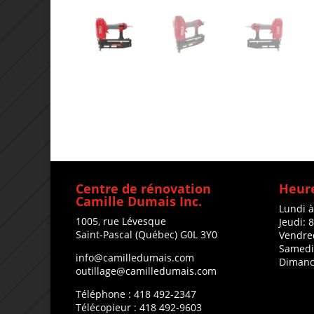
Centre de rénovation
Heure
Camille Dumais Inc.
Lundi 
1005, rue Lévesque
Jeudi: 
Saint-Pascal (Québec) G0L 3Y0
Vendre
Samedi
info@camilledumais.com
Dimanc
outillage@camilledumais.com
Téléphone : 418 492-2347
Télécopieur : 418 492-9603