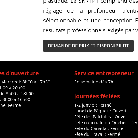
plastique. Le SN71P1 comprend des f
réglage de la profondeur d’entr
sélectionnable et une conception E
résultats professionnels exigés par v
DEMANDE DE PRIX ET DISPONIBILITÉ
s d’ouverture
Service entrepreneur
à Mercredi: 8h00 à 17h30
En semaine dès 7h
8h00 à 20h00
di: 8h00 à 18h00
Journées fériées
: 8h00 à 16h00
1-2 janvier: Fermé
he: Fermé
Lundi de Pâques : Ouvert
Fête des Patriotes : Ouvert
Fête nationale du Québec : Fe
Fête du Canada : Fermé
Fête du Travail: Fermé