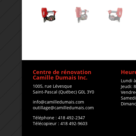
Centre de rénovation
Heure
Camille Dumais Inc.
Lundi 
1005, rue Lévesque
Jeudi: 
Saint-Pascal (Québec) G0L 3Y0
Vendre
Samedi
info@camilledumais.com
Dimanc
outillage@camilledumais.com
Téléphone : 418 492-2347
Télécopieur : 418 492-9603