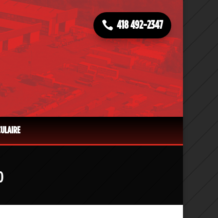
418 492-2347
CULAIRE
O