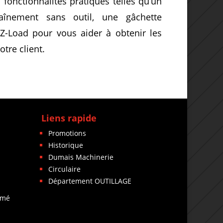
onctionnalités pratiques telles qu’un
aînement sans outil, une gâchette
Z-Load pour vous aider à obtenir les
otre client.
Liens rapide
Promotions
Historique
Dumais Machinerie
Circulaire
Département OUTILLAGE
rmé