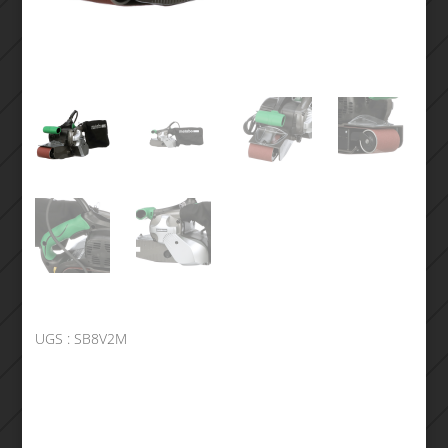
UGS :
SB8V2M