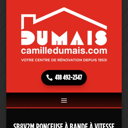
418 492-2347
SB8V2M PONCEUSE À BANDE À VITESSE