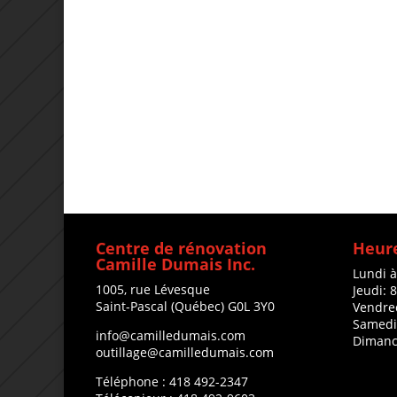
Centre de rénovation
Heure
Camille Dumais Inc.
Lundi 
1005, rue Lévesque
Jeudi: 
Saint-Pascal (Québec) G0L 3Y0
Vendre
Samedi
info@camilledumais.com
Dimanc
outillage@camilledumais.com
Téléphone : 418 492-2347