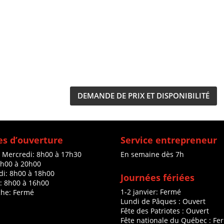
DEMANDE DE PRIX ET DISPONIBILITÉ
s d’ouverture
Service entrepreneur
à Mercredi: 8h00 à 17h30
En semaine dès 7h
8h00 à 20h00
di: 8h00 à 18h00
Journées fériées
: 8h00 à 16h00
1-2 janvier: Fermé
he: Fermé
Lundi de Pâques : Ouvert
Fête des Patriotes : Ouvert
Fête nationale du Québec : Fe