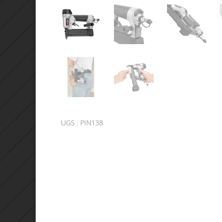
UGS :
PIN138