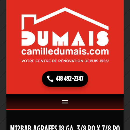
418 492-2347
M12BAB AGRAFES 18 GA. 3/8 PO X 7/8 PO