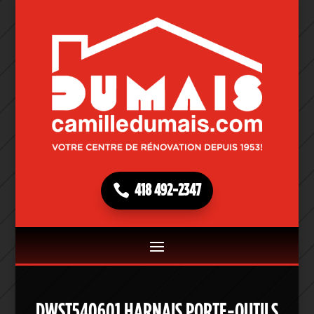
418 492-2347
DWST540601 HARNAIS PORTE-OUTILS