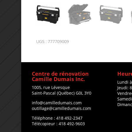
UGS :
777709009
Centre de rénovation
Heure
Camille Dumais Inc.
Lundi 
1005, rue Lévesque
Jeudi: 
Saint-Pascal (Québec) G0L 3Y0
Vendre
Samedi
info@camilledumais.com
Dimanc
outillage@camilledumais.com
Téléphone : 418 492-2347
Télécopieur : 418 492-9603