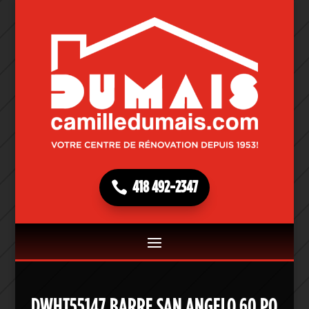
418 492-2347
DWHT55147 BARRE SAN ANGELO 60 PO