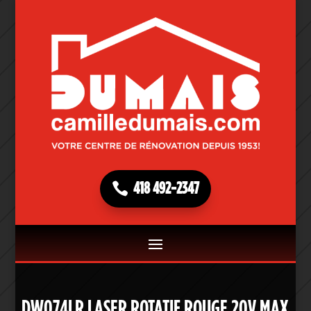
418 492-2347
DW074LR LASER ROTATIF ROUGE 20V MAX