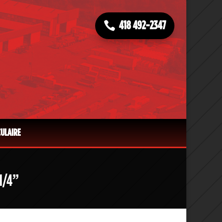
418 492-2347
CULAIRE
1/4”