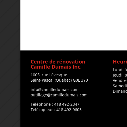
Centre de rénovation
Heure
Camille Dumais Inc.
Lundi 
1005, rue Lévesque
Jeudi: 
Saint-Pascal (Québec) G0L 3Y0
Vendre
Samedi
info@camilledumais.com
Dimanc
outillage@camilledumais.com
Téléphone : 418 492-2347
Télécopieur : 418 492-9603