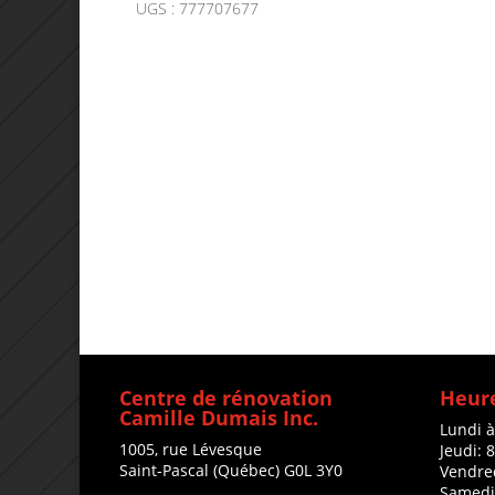
UGS :
777707677
Centre de rénovation
Heure
Camille Dumais Inc.
Lundi 
1005, rue Lévesque
Jeudi: 
Saint-Pascal (Québec) G0L 3Y0
Vendre
Samedi