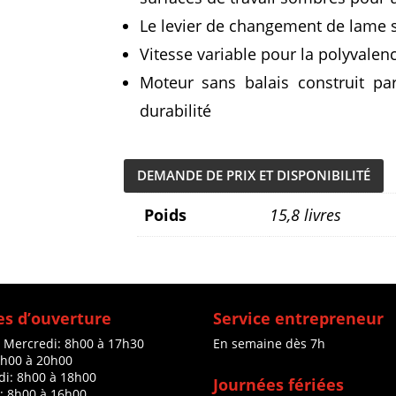
Le levier de changement de lame sa
Vitesse variable pour la polyvalenc
Moteur sans balais construit p
durabilité
DEMANDE DE PRIX ET DISPONIBILITÉ
Poids
15,8 livres
s d’ouverture
Service entrepreneur
à Mercredi: 8h00 à 17h30
En semaine dès 7h
8h00 à 20h00
di: 8h00 à 18h00
Journées fériées
: 8h00 à 16h00