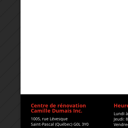
Centre de rénovation
Heure
Camille Dumais Inc.
Lundi 
1005, rue Lévesque
Jeudi: 
Saint-Pascal (Québec) G0L 3Y0
Vendre