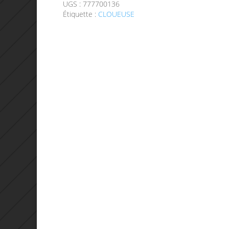
UGS :
777700136
Étiquette :
CLOUEUSE