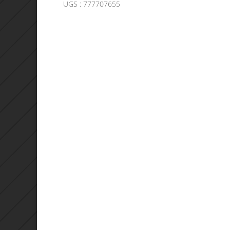
UGS :
777707655