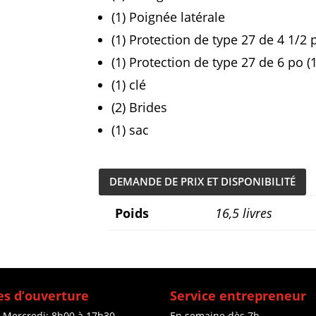
(1) Poignée latérale
(1) Protection de type 27 de 4 1/2
(1) Protection de type 27 de 6 po 
(1) clé
(2) Brides
(1) sac
DEMANDE DE PRIX ET DISPONIBILITÉ
Poids
16,5 livres
s d’ouverture
Service entrepreneur
à Mercredi: 8h00 à 17h30
En semaine dès 7h