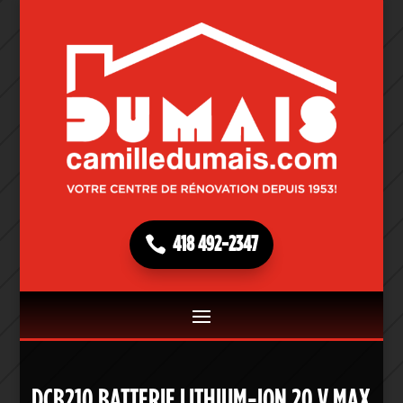
418 492-2347
DCB210 BATTERIE LITHIUM-ION 20 V MAX