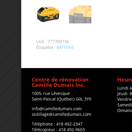
UGS :
777709736
Étiquette :
BATTERIE
Centre de rénovation
Heure
Camille Dumais Inc.
Lundi 
1005, rue Lévesque
Jeudi: 
Saint-Pascal (Québec) G0L 3Y0
Vendre
Samedi
info@camilledumais.com
Dimanc
outillage@camilledumais.com
Téléphone : 418 492-2347
Télécopieur : 418 492-9603