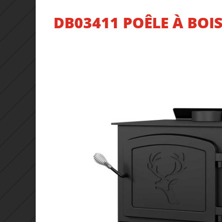
DB03411 POÊLE À BOIS