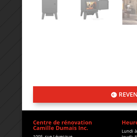
REVEN
Centre de rénovation
Heure
Camille Dumais Inc.
Lundi 
1005, rue Lévesque
Jeudi: 