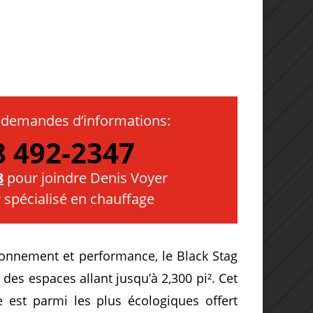
 demandes d’informations:
8 492-2347
8
pour joindre Denis Voyer
r spécialisé en chauffage
ironnement et performance, le Black Stag
r des espaces allant jusqu’à 2,300 pi². Cet
e est parmi les plus écologiques offert