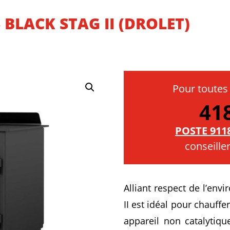
 BLACK STAG II (DROLET)
Pour toutes
41
POSTE 911
conseille
Alliant respect de l’env
II est idéal pour chauffe
appareil non catalytiqu