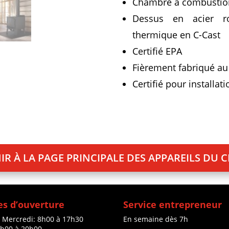
Chambre à combustion
Dessus en acier ro
thermique en C-Cast
Certifié EPA
Fièrement fabriqué a
Certifié pour installa
IR À LA PAGE PRINCIPALE DES APPAREILS DU 
s d’ouverture
Service entrepreneur
à Mercredi: 8h00 à 17h30
En semaine dès 7h
8h00 à 20h00