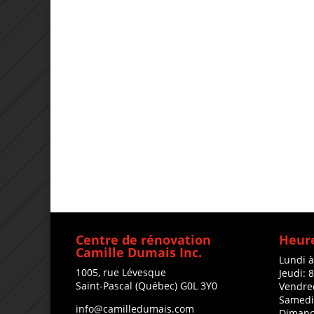
Centre de rénovation
Heure
Camille Dumais Inc.
Lundi 
1005, rue Lévesque
Jeudi: 
Saint-Pascal (Québec) G0L 3Y0
Vendre
Samedi
info@camilledumais.com
Dimanc