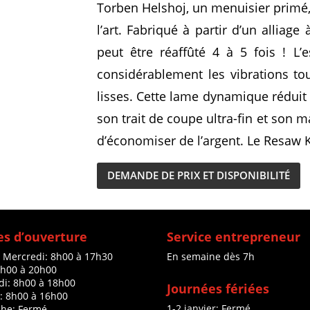
Torben Helshoj, un menuisier primé,
l’art. Fabriqué à partir d’un alliag
peut être réaffûté 4 à 5 fois ! L’
considérablement les vibrations to
lisses. Cette lame dynamique réduit
son trait de coupe ultra-fin et son 
d’économiser de l’argent. Le Resaw 
DEMANDE DE PRIX ET DISPONIBILITÉ
s d’ouverture
Service entrepreneur
à Mercredi: 8h00 à 17h30
En semaine dès 7h
8h00 à 20h00
di: 8h00 à 18h00
Journées fériées
: 8h00 à 16h00
1-2 janvier: Fermé
he: Fermé