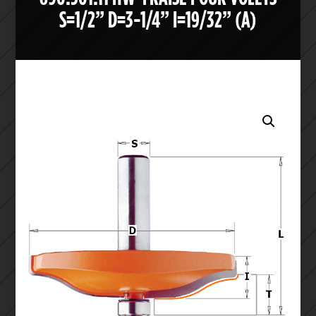
S=1/2” D=3-1/4” I=19/32” (A)