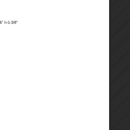
 I=1-3/8″