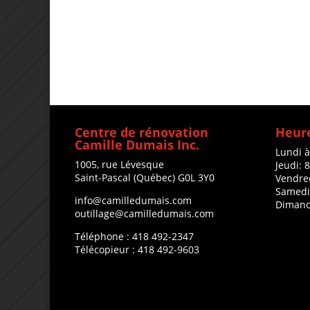
Centre de rénovation
Heure
Camille Dumais Inc.
Lundi 
1005, rue Lévesque
Jeudi: 
Saint-Pascal (Québec) G0L 3Y0
Vendre
Samedi
info@camilledumais.com
Dimanc
outillage@camilledumais.com
Téléphone : 418 492-2347
Télécopieur : 418 492-9603