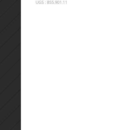
UGS :
855.901.11