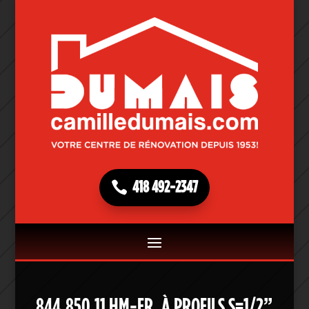
418 492-2347
844.850.11 HM-FR. À PROFILS S=1/2”