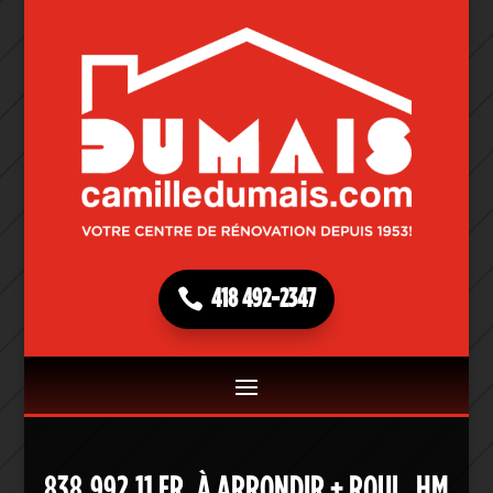
418 492-2347
838.992.11 FR. À ARRONDIR + ROUL. HM