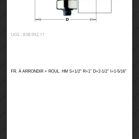
UGS :
838.992.11
FR. À ARRONDIR + ROUL. HM S=1/2″ R=1″ D=2-1/2″ I=1-5/16″