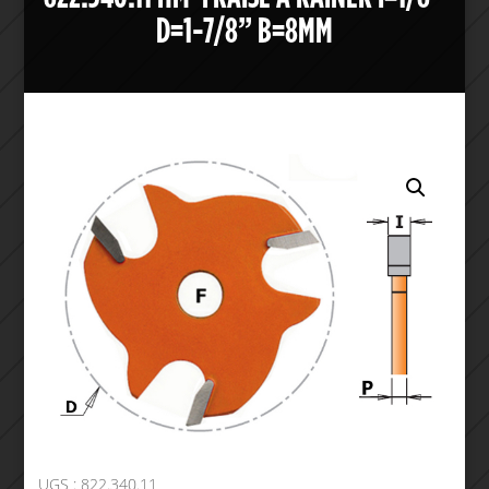
D=1-7/8” B=8MM
UGS :
822.340.11