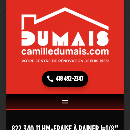
418 492-2347
822.340.11 HM-FRAISE À RAINER I=1/8”