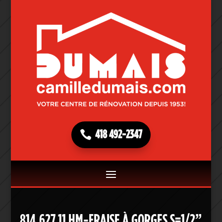
418 492-2347
814.627.11 HM-FRAISE À GORGES S=1/2”