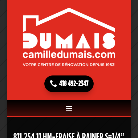
418 492-2347
811.254.11 HM-FRAISE À RAINER S=1/4”