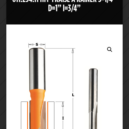
D=1” I=3/4”