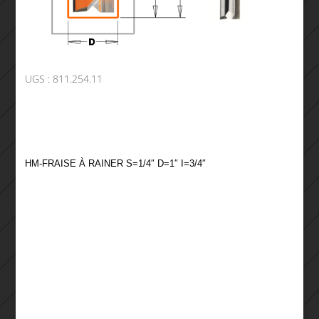
UGS :
811.254.11
HM-FRAISE À RAINER S=1/4″ D=1″ I=3/4″