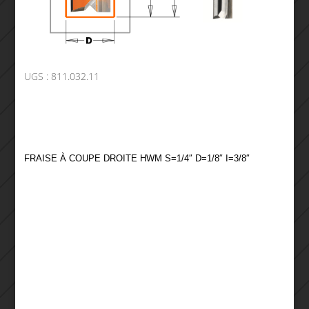
UGS :
811.032.11
FRAISE À COUPE DROITE HWM S=1/4″ D=1/8″ I=3/8″