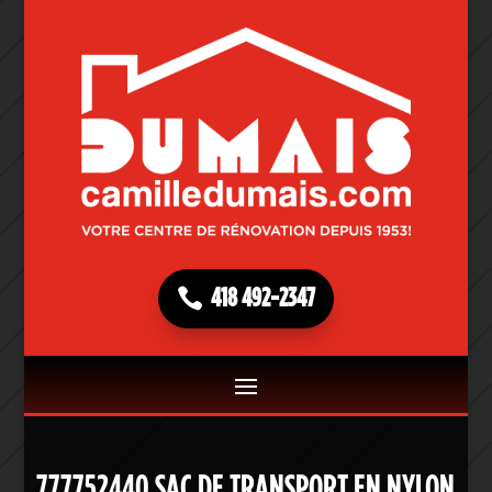
418 492-2347
777752440 SAC DE TRANSPORT EN NYLON