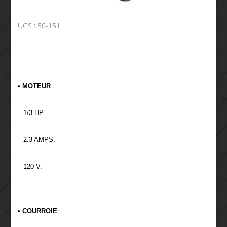
UGS :
50-151
• MOTEUR
– 1/3 HP
– 2.3 AMPS.
– 120 V.
• COURROIE