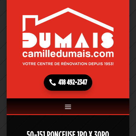
418 492-2347
50-151 PONCEUSE 1PO X 30PO