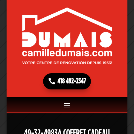
418 492-2347
49-32-4983A COFFRET CADEAU