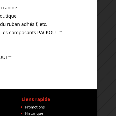
u rapide
boutique
 du ruban adhésif, etc.
US les composants PACKOUT™
KOUT™
Liens rapide
Promotions
Historique