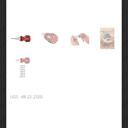
UGS :
48-22-2320