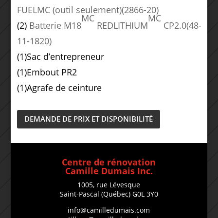
FUELMC (outil seulement)
(2866-20)
MC
MC
(2)
Batterie M18
REDLITHIUM
CP2.0
(48-
11-1820)
(1)
Sac d’entrepreneur
(1)
Embout PR2
(1)
Agrafe de ceinture
DEMANDE DE PRIX ET DISPONIBILITÉ
Centre de rénovation
Camille Dumais Inc.
1005, rue Lévesque
Saint-Pascal (Québec) G0L 3Y0
info@camilledumais.com