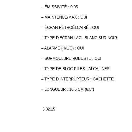
– ÉMISSIVITÉ : 0.95
– MAINTENUE/MAX : OUI
– ÉCRAN RÉTROÉLCAIRÉ : OUI
– TYPE D’ÉCRAN : ACL BLANC SUR NOIR
– ALARME (H/L/O) : OUI
– SURMOULURE ROBUSTE : OUI
– TYPE DE BLOC-PILES : ALCALINES
– TYPE D’INTERRUPTEUR : GÂCHETTE
– LONGUEUR : 16.5 CM (6.5″)
5.02.15