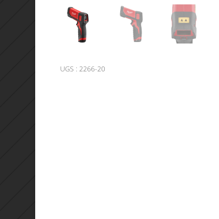
UGS :
2266-20