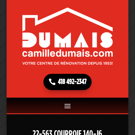
418 492-2347
22-563 COURROIE 140-J6