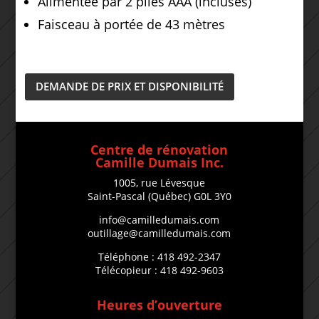
Alimentée par 2 piles AAA (incluses)
Faisceau à portée de 43 mètres
DEMANDE DE PRIX ET DISPONIBILITÉ
Centre de rénovation
Camille Dumais Inc.
1005, rue Lévesque
Saint-Pascal (Québec) G0L 3Y0
info@camilledumais.com
outillage@camilledumais.com
Téléphone : 418 492-2347
Télécopieur : 418 492-9603
Heures d’ouverture