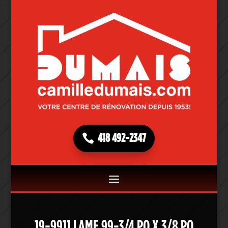
418 492-2347
19-9911 LAME 99-3/4 PO X 3/8 PO