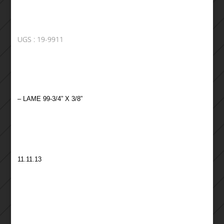
UGS :
19-9911
– LAME 99-3/4” X 3/8”
11.11.13