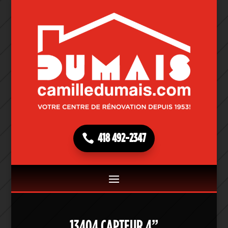
418 492-2347
13404 CAPTEUR 4”