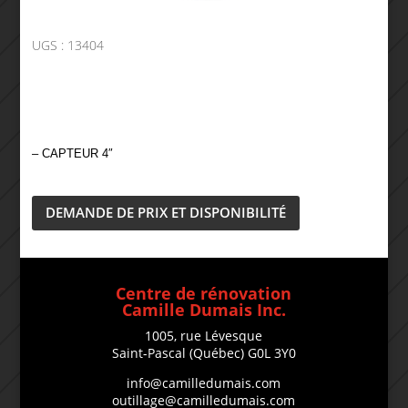
UGS :
13404
– CAPTEUR 4″
DEMANDE DE PRIX ET DISPONIBILITÉ
Centre de rénovation
Camille Dumais Inc.
1005, rue Lévesque
Saint-Pascal (Québec) G0L 3Y0
info@camilledumais.com
outillage@camilledumais.com