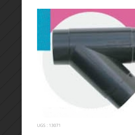
UGS :
13071