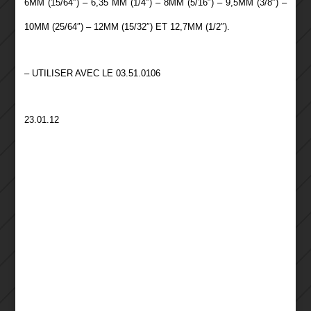
6MM (15/64″) – 6,35 MM (1/4″) – 8MM (5/16″) – 9,5MM (3/8″) –
10MM (25/64″) – 12MM (15/32″) ET 12,7MM (1/2″).
– UTILISER AVEC LE 03.51.0106
23.01.12