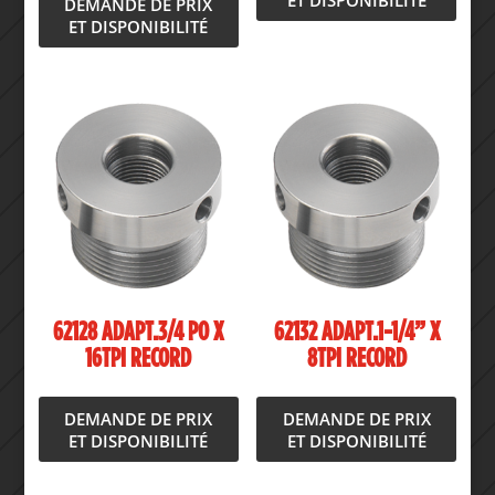
DEMANDE DE PRIX
ET DISPONIBILITÉ
62128 ADAPT.3/4 PO X
62132 ADAPT.1-1/4” X
16TPI RECORD
8TPI RECORD
DEMANDE DE PRIX
DEMANDE DE PRIX
ET DISPONIBILITÉ
ET DISPONIBILITÉ