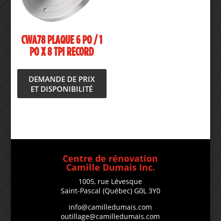
CWA78 PLAQUE 6 PO / 1
PO X 8 TPI RECORD
DEMANDE DE PRIX
ET DISPONIBILITÉ
Centre de rénovation
Camille Dumais Inc.
1005, rue Lévesque
Saint-Pascal (Québec) G0L 3Y0
info@camilledumais.com
outillage@camilledumais.com