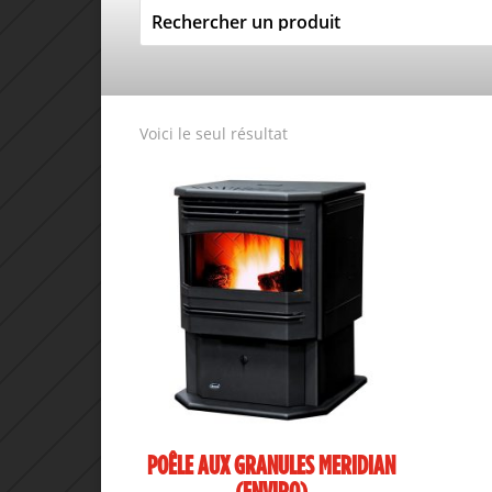
Voici le seul résultat
POÊLE AUX GRANULES MERIDIAN